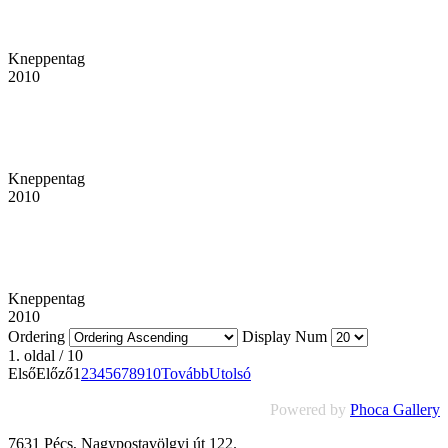
Kneppentag
2010
Kneppentag
2010
Kneppentag
2010
Ordering
Display Num
1. oldal / 10
Első
Előző
1
2
3
4
5
6
7
8
9
10
Tovább
Utolsó
Powered by
Phoca Gallery
7631 Pécs, Nagypostavölgyi út 122.