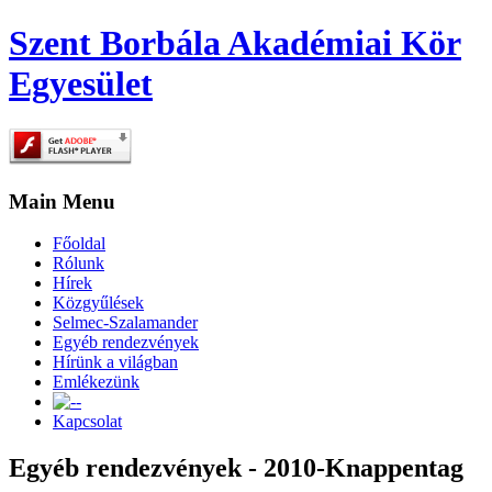
Szent Borbála Akadémiai Kör
Egyesület
Main Menu
Főoldal
Rólunk
Hírek
Közgyűlések
Selmec-Szalamander
Egyéb rendezvények
Hírünk a világban
Emlékezünk
-
Kapcsolat
Egyéb rendezvények - 2010-Knappentag