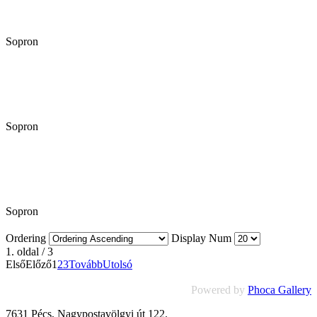
Sopron
Sopron
Sopron
Ordering
Display Num
1. oldal / 3
Első
Előző
1
2
3
Tovább
Utolsó
Powered by
Phoca Gallery
7631 Pécs, Nagypostavölgyi út 122.