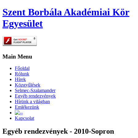
Szent Borbála Akadémiai Kör
Egyesület
Main Menu
Főoldal
Rólunk
Hírek
Közgyűlések
Selmec-Szalamander
Egyéb rendezvények
Hírünk a világban
Emlékezünk
-
Kapcsolat
Egyéb rendezvények - 2010-Sopron