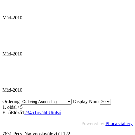
Mád-2010
Mád-2010
Mád-2010
Ordering
Display Num
1. oldal / 5
Első
Előző
1
2
3
4
5
Tovább
Utolsó
Powered by
Phoca Gallery
7631 Pécs, Nagypostavölgyi út 122.