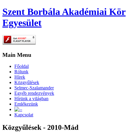
Szent Borbála Akadémiai Kör
Egyesület
Main Menu
Főoldal
Rólunk
Hírek
Közgyűlések
Selmec-Szalamander
Egyéb rendezvények
Hírünk a világban
Emlékezünk
-
Kapcsolat
Közgyűlések - 2010-Mád