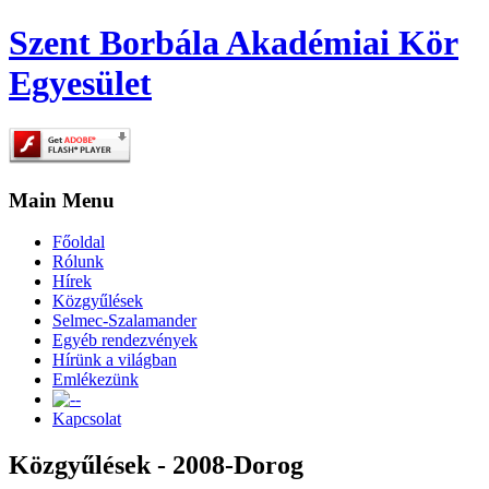
Szent Borbála Akadémiai Kör
Egyesület
Main Menu
Főoldal
Rólunk
Hírek
Közgyűlések
Selmec-Szalamander
Egyéb rendezvények
Hírünk a világban
Emlékezünk
-
Kapcsolat
Közgyűlések - 2008-Dorog