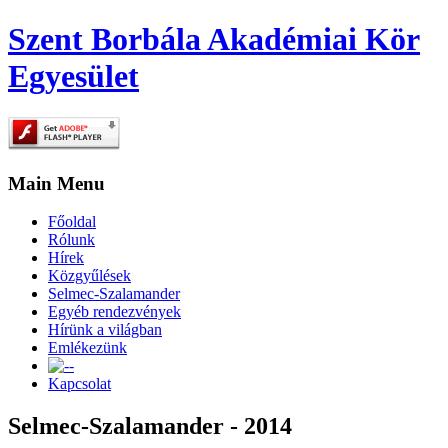
Szent Borbála Akadémiai Kör
Egyesület
Main Menu
Főoldal
Rólunk
Hírek
Közgyűlések
Selmec-Szalamander
Egyéb rendezvények
Hírünk a világban
Emlékezünk
-
Kapcsolat
Selmec-Szalamander - 2014