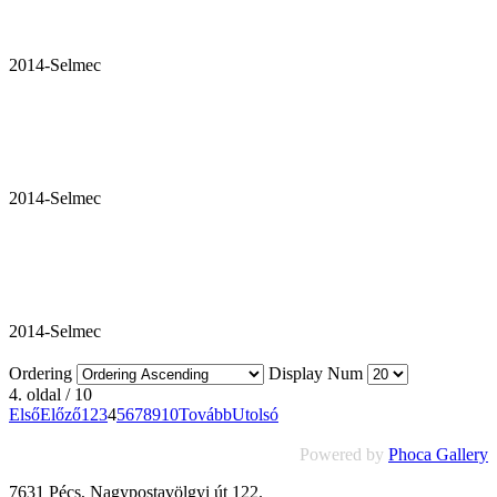
2014-Selmec
2014-Selmec
2014-Selmec
Ordering
Display Num
4. oldal / 10
Első
Előző
1
2
3
4
5
6
7
8
9
10
Tovább
Utolsó
Powered by
Phoca Gallery
7631 Pécs, Nagypostavölgyi út 122.